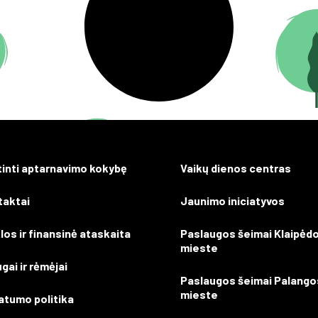
tinti aptarnavimo kokybę
Vaikų dienos centras
taktai
Jaunimo iniciatyvos
los ir finansinė ataskaita
Paslaugos šeimai Klaipėd
mieste
gai ir rėmėjai
Paslaugos šeimai Palango
mieste
atumo politika