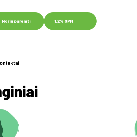
Noriu paremti
1,2% GPM
ontaktai
giniai