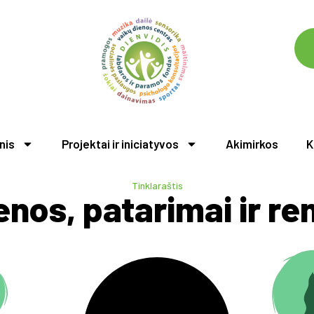
nis
Projektai ir iniciatyvos
Akimirkos
K
Tinklaraštis
enos, patarimai ir ren