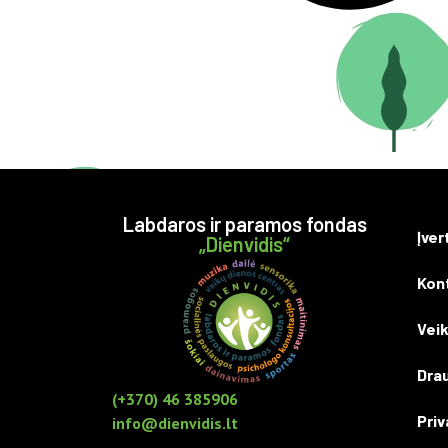
Labdaros ir paramos fondas
Įver
„Dienvidis“
Kon
Veik
Drau
(+370) 46 385906
Priv
info@dienvidis.lt