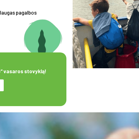
aslaugas pagalbos
o“ vasaros stovyklą!