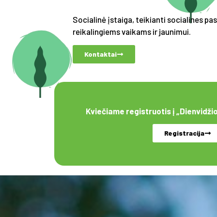
Socialinė įstaiga, teikianti socialines p
reikalingiems vaikams ir jaunimui.
Kontaktai
Kviečiame registruotis į „Dienvidži
Registracija