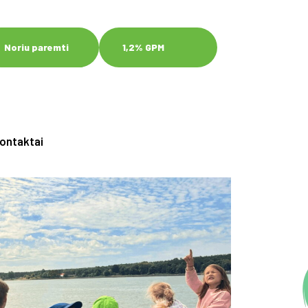
Noriu paremti
1,2% GPM
ontaktai