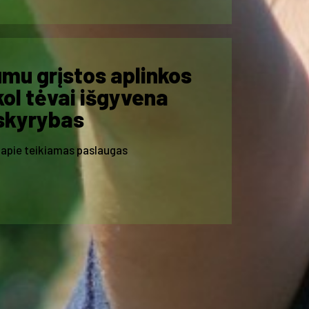
mu grįstos aplinkos
ol tėvai išgyvena
skyrybas
 apie teikiamas paslaugas