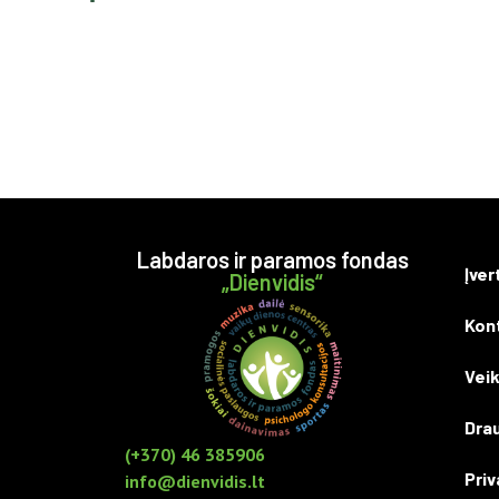
Labdaros ir paramos fondas
Įver
„Dienvidis“
Kon
Veik
Drau
(+370) 46 385906
Priv
info@dienvidis.lt