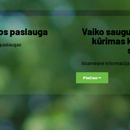
os paslauga
Vaiko saugu
kūrimas k
 paslaugas
Išsamesnė informacija
Plačiau