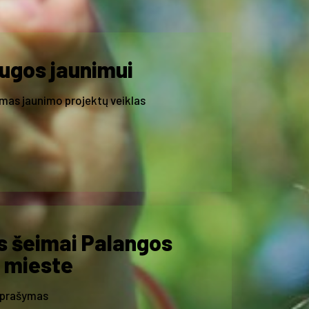
ugos jaunimui
mas jaunimo projektų veiklas
s šeimai Palangos
mieste
aprašymas