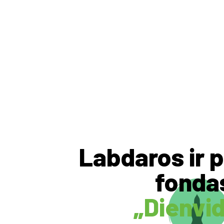
Pagrindi
Labdaros ir 
fonda
„Dienvid