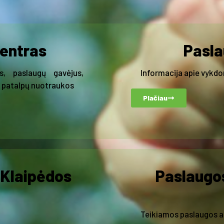
centras
Pasla
s, paslaugų gavėjus,
Informacija apie vykdo
, patalpų nuotraukos
Plačiau
 Klaipėdos
Paslaugo
Teikiamos paslaugos 