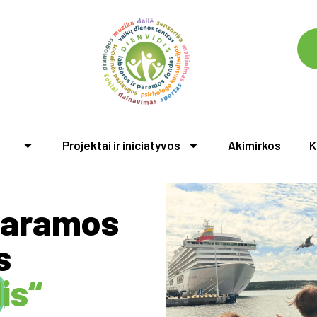
nis
Projektai ir iniciatyvos
Akimirkos
K
paramos
s
is“