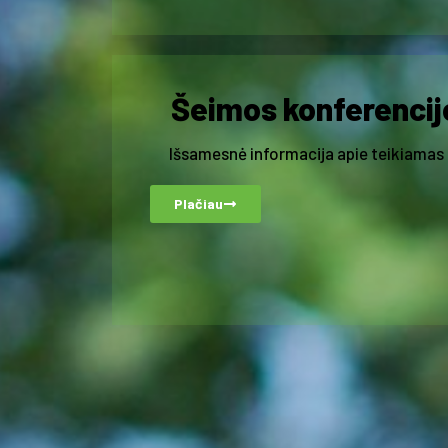
Šeimos konferencij
Išsamesnė informacija apie teikiamas
Plačiau