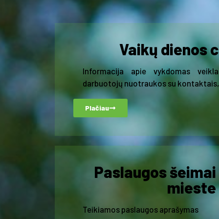
Vaikų dienos 
Informacija apie vykdomas veikla
darbuotojų nuotraukos su kontaktais
Plačiau
Paslaugos šeimai
mieste
Teikiamos paslaugos aprašymas