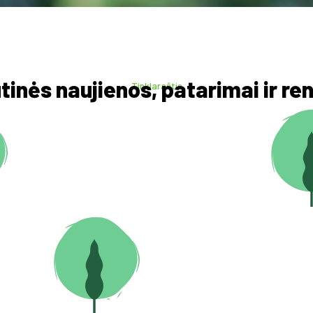
inės naujienos, patarimai ir ren
Tinklaraštis