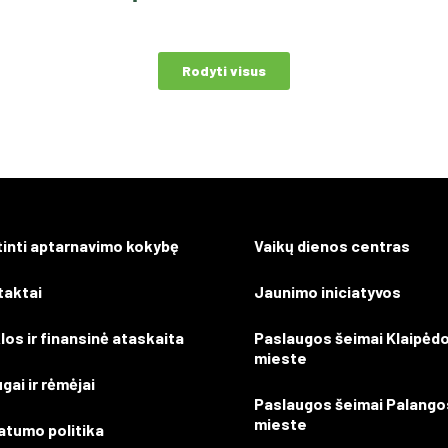
Rodyti visus
tinti aptarnavimo kokybę
Vaikų dienos centras
taktai
Jaunimo iniciatyvos
los ir finansinė ataskaita
Paslaugos šeimai Klaipėd
mieste
gai ir rėmėjai
Paslaugos šeimai Palango
mieste
atumo politika