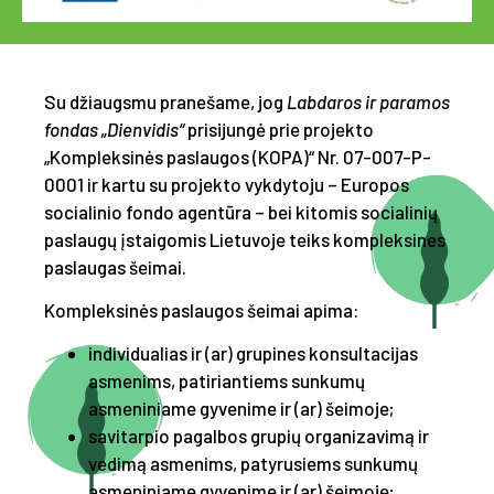
Su džiaugsmu pranešame, jog
Labdaros ir paramos
fondas „Dienvidis“
prisijungė prie projekto
„Kompleksinės paslaugos (KOPA)“ Nr. 07-007-P-
0001 ir kartu su projekto vykdytoju – Europos
socialinio fondo agentūra – bei kitomis socialinių
paslaugų įstaigomis Lietuvoje teiks kompleksines
paslaugas šeimai.
Kompleksinės paslaugos šeimai apima:
individualias ir (ar) grupines konsultacijas
asmenims, patiriantiems sunkumų
asmeniniame gyvenime ir (ar) šeimoje;
savitarpio pagalbos grupių organizavimą ir
vedimą asmenims, patyrusiems sunkumų
asmeniniame gyvenime ir (ar) šeimoje;