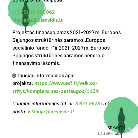
(+370) 66 455062
klaipeda@dienvidis.lt
Projektas finansuojamas 2021–2027 m. Europos
Sąjungos struktūrinės paramos „Europos
socialinio fondo +“ ir 2021–2027 m. Europos
Sąjungos struktūrinės paramos bendrojo
finansavimo lėšomis.
🌐 Daugiau informacijos apie
projektą:
https://www.esf.lt/veiklos-
sritys/kompleksines-paslaugos/1139
Daugiau informacijos tel. nr.
8 671 86785
, el.
paštu:
viktorija@dienvidis.lt
SEKANTIS
NAUJIENLAIŠKIS