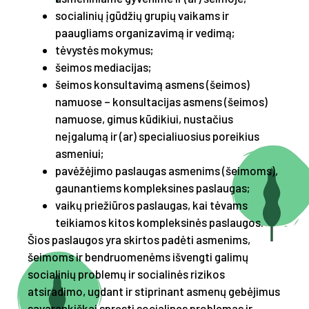
socialinių įgūdžių grupių vaikams ir
paaugliams organizavimą ir vedimą;
tėvystės mokymus;
šeimos mediacijas;
šeimos konsultavimą asmens (šeimos)
namuose – konsultacijas asmens (šeimos)
namuose, gimus kūdikiui, nustačius
neįgalumą ir (ar) specialiuosius poreikius
asmeniui;
pavėžėjimo paslaugas asmenims (šeimoms),
gaunantiems kompleksines paslaugas;
vaikų priežiūros paslaugas, kai tėvams
teikiamos kitos kompleksinės paslaugos.
Šios paslaugos yra skirtos padėti asmenims,
šeimoms ir bendruomenėms išvengti galimų
socialinių problemų ir socialinės rizikos
atsiradimo, ugdant ir stiprinant asmenų gebėjimus
savarankiškai spręsti socialines problemas ir