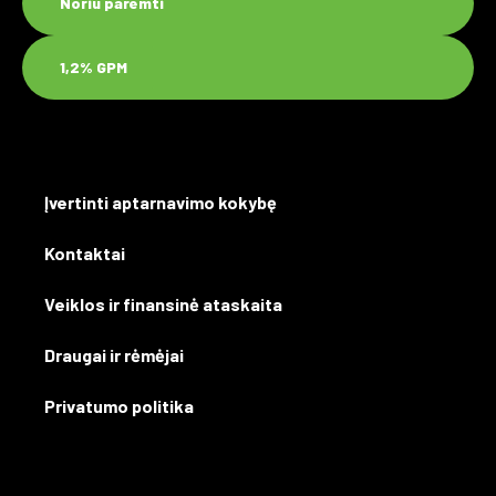
Noriu paremti
1,2% GPM
Įvertinti aptarnavimo kokybę
Kontaktai
Veiklos ir finansinė ataskaita
Draugai ir rėmėjai
Privatumo politika