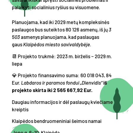
palaikyti socialinius ryšius su visuomene.
Planuojama, kad iki 2029 metų kompleksinės
paslaugos bus suteiktos 80 126 asmenų, iš jų
3
503
asmenys planuojama, kad paslaugas
gaus
Klaipėdos miesto savivaldybėje
.
📆 Projekto trukmė: 2023 m. birželis – 2029 m.
liepa
💎 Projekto finansavimo suma: 60 018 043, 84
Eur.
Labdaros ir paramos fondui „Dienvidis“
iš
projekto skirta iki
2 565 667,92 Eur.
Daugiau informacijos ir dėl paslaugų kviečiame
kreiptis
Klaipėdos bendruomeniniai šeimos namai
Jono g. 6-10, Klaipėda