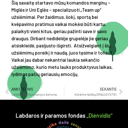
Šią savaitę startavo mūsų komandos merginų –
Miglės ir Uni Eglės – specializuoti „Team up“
užsiėmimai. Per žaidimus, šokį, sportą bei
kvėpavimo pratimus vaikai mokėsi būti kartu,
palaikyti vieni kitus, geriau pažinti save ir savo
draugus. Dirbant nedidelėje grupelėje jie geriau
atsiskleidė, pasijusto išgirsti. Atsižvelgiant į šių
užsiėmimų poreikį ir naudą, juos tęsime ir toliau!
Vaikai jau dabar nekantriai laukia sekančio
užsiėmimo, kurio metu lauks produktyvus laikas,
lydimas pačių geriausių emocijų.
ANKSTESNIS
SEKANTIS
Leidomės į kulinarijos kelionę
Kūrėme laišką DRAUGYSTEI
Labdaros ir paramos fondas
„Dienvidis“