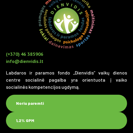
(+370) 46 385906
info@dienvidis.lt
Labdaros ir paramos fondo „Dienvidis“ vaikų dienos
centre socialinė pagalba yra orientuota į vaiko
socialinės kompetencijos ugdymą.
Noriu paremti
1,2% GPM