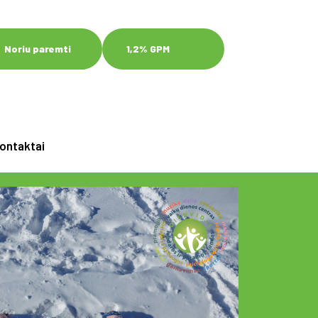
Noriu paremti
1,2% GPM
ontaktai