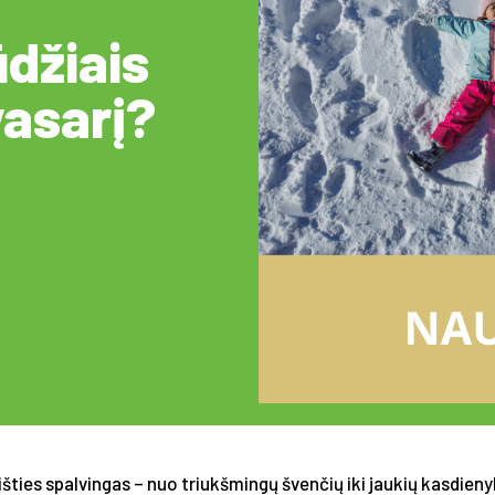
ūdžiais
asarį?
šties spalvingas – nuo triukšmingų švenčių iki jaukių kasdien