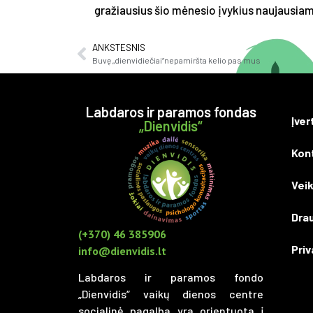
gražiausius šio mėnesio įvykius naujausia
ANKSTESNIS
Buvę „dienvidiečiai“nepamiršta kelio pas mus
Labdaros ir paramos fondas
Įver
„Dienvidis“
Kon
Veik
Drau
(+370) 46 385906
Priv
info@dienvidis.lt
Labdaros ir paramos fondo
„Dienvidis“ vaikų dienos centre
socialinė pagalba yra orientuota į