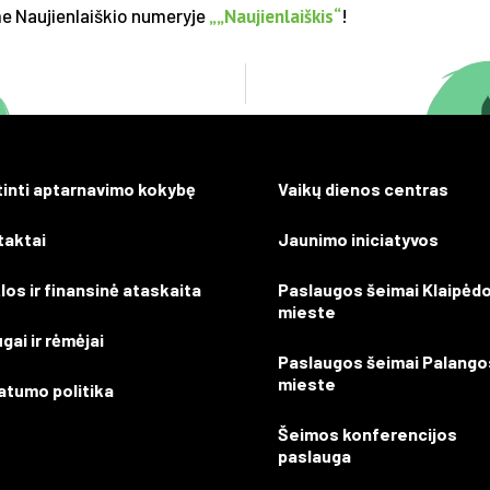
me Naujienlaiškio numeryje
„„Naujienlaiškis“
!
tinti aptarnavimo kokybę
Vaikų dienos centras
taktai
Jaunimo iniciatyvos
los ir finansinė ataskaita
Paslaugos šeimai Klaipėd
mieste
gai ir rėmėjai
Paslaugos šeimai Palango
mieste
atumo politika
Šeimos konferencijos
paslauga